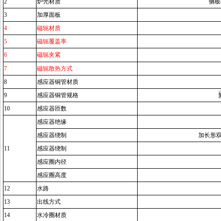
2
炉壳材质
侧板
3
加厚
面板
4
磁轭材质
5
磁轭覆盖率
6
磁轭夹紧
7
磁轭散热方式
8
感应器铜管材质
9
感应器铜管规格
10
感应器匝数
感应器绝缘
感应器绕制
加长形
11
感应器绕制
感应圈内径
感应圈高度
12
水路
13
出线方式
14
水冷圈材质