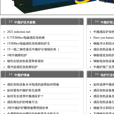
中频炉技术参数
中频炉技
2021 induction mel
中频感应炉加
0.75T/600kw电磁感应加热熔
Have you learned
1T/800kw电磁感应加热熔铝炉主
钢板淬火和回
1T一拖二钢壳液压中频炉分项报价表（
感应加热设备
1吨中频熔铝炉
钢板锻造加热
钢坯在线加热装置商务报价
钢板电加热设
缓冲波感应加热熔铝炉
中频炉推广应
中频炉维修
电炉行业
感应加热设备水冷电缆的故障如何维修
如何选择中频
如何避免中频炉发生故障
感应加热设备
如何安全使用中频感应炉？
感应加热设备
感应熔化炉的维修方法
感应加热设备
2吨中频炉炉圈维修费用报价单
钢板淬火和回
金属熔炼炉水嘴结垢的检查及去除方法
不锈钢在线退