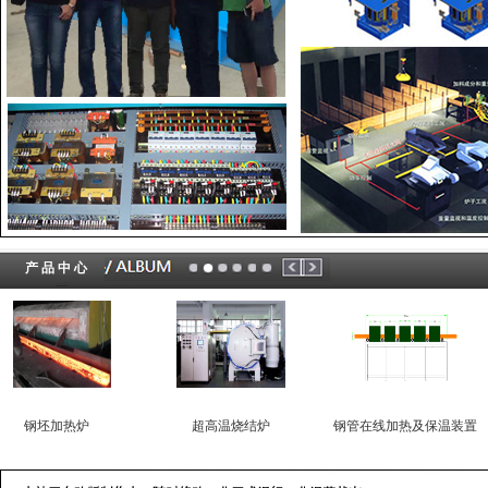
产 品 中 心
加热炉
超高温烧结炉
钢管在线加热及保温装置
4