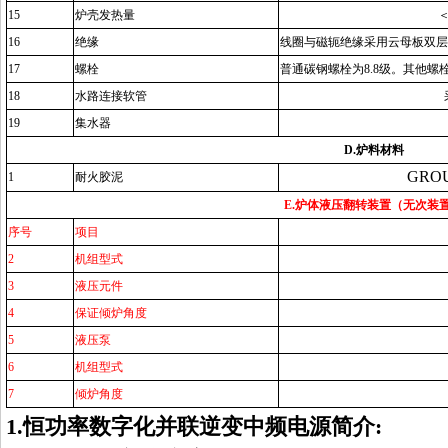
15
炉壳发热量
1
6
绝缘
线圈与磁轭绝缘采用云母板双层
17
螺栓
普通碳钢螺栓为
8.8级。其他螺
18
水路连接软管
19
集水器
D
.炉料材料
GROU
1
耐火胶泥
E.
炉体液压翻转装置
（无次装
序号
项目
2
机组型式
3
液压元件
4
保证倾炉角度
5
液压泵
6
机组型式
7
倾炉角度
1
.
恒功率数字化并联逆变中频电源
简介
: