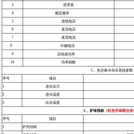
3
逆变器
4
额定频率
5
进线电压
6
直流电压
7
直流电流
8
中频
电压
9
启动成功率
10
功率因数
C、热交换冷却水系统参数
序号
项目
1
进水压力
2
进水温度
3
出水温度
C、
炉体指标
（红色字体部分没
序号
项目
1
炉壳结构