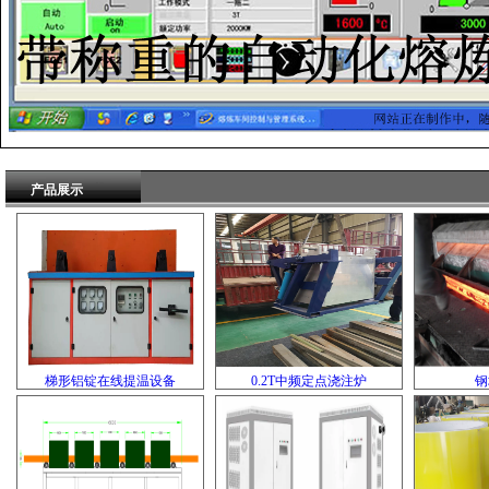
产品展示
梯形铝锭在线提温设备
0.2T中频定点浇注炉
钢