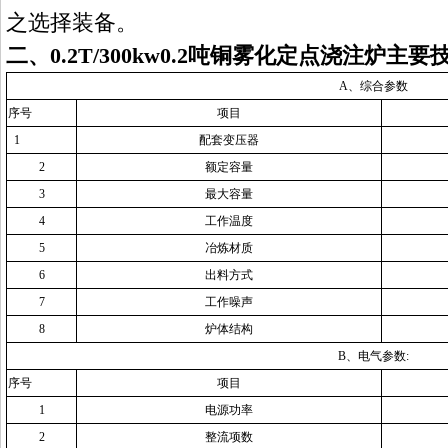
之选择装备。
二
、
0.2T
/
300kw
0.2吨铜雾化定点浇注炉主要
A、综合参数
序号
项目
1
配套变压器
2
额定容量
3
最大容量
4
工作温度
5
冶炼材质
6
出料
方式
7
工作噪声
8
炉体结构
B、电气参数:
序号
项目
1
电源功率
2
整流项数