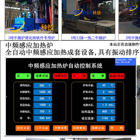
1吨中频炉熔化铸铁件专用炉
1吨12脉一拖二中频炉
2吨中频