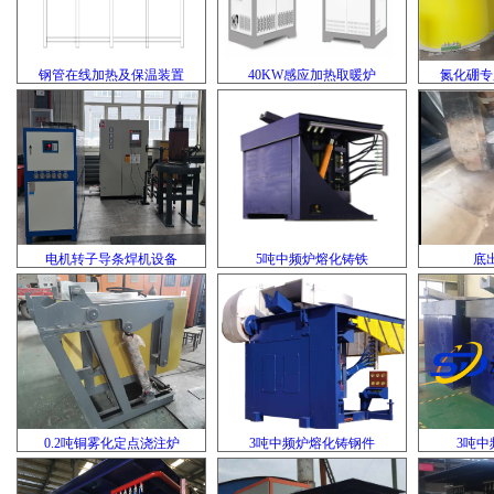
钢管在线加热及保温装置
40KW感应加热取暖炉
氮化硼专
电机转子导条焊机设备
5吨中频炉熔化铸铁
底
0.2吨铜雾化定点浇注炉
3吨中频炉熔化铸钢件
3吨中